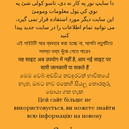
دا سایټ نور په کار نه دی، تاسو کولی شئ په
نوي کې ټول معلومات ومومئ
این سایت دیگر مورد استفاده قرار نمی گیرد،
می توانید تمام اطلاعات را در سایت جدید پیدا
کنید
এই সাইটটি আর ব্যবহার করা হচ্ছে না, আপনি নতুনটিতে
সমস্ত তথ্য খুঁজে পেতে পারেন
यह साइट अब उपयोग में नहीं है, आप नई साइट पर
सारी जानकारी पा सकते हैं
මෙම වෙබ් අඩවිය තවදුරටත් භාවිතයේ
නැත, ඔබට නව එකෙහි සියලු තොරතුරු
සොයා ගත හැක
Цей сайт більше не
використовується, ви можете знайти
всю інформацію на новому