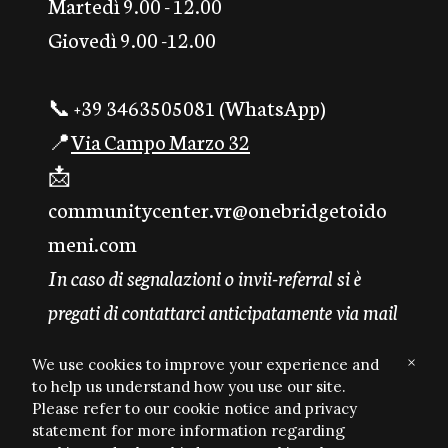
Martedì 9.00 - 12.00
Giovedì 9.00 -12.00
📞 +39 3463505081 (WhatsApp)
📍
Via Campo Marzo 32
📩
communitycenter.vr@onebridgetoido
meni.com
In caso di segnalazioni o invii-referral si è
pregati di contattarci anticipatamente via mail
×
We use cookies to improve your experience and
to help us understand how you use our site.
© 2022 Your brand name
Report Abuse
Please refer to our cookie notice and privacy
statement for more information regarding